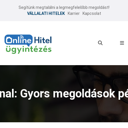
Segítünk megtalálni a legmegfelelőbb megoldást!
VÁLLALATI HITELEK
Karrier
Kapcsolat
nnal: Gyors megoldások 