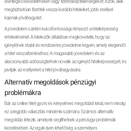
esetleges késedelmeket vagy fizetésképtelenségeket. Azok, akik
megbízhatóan fizették vissza korábbi hiteleiket, jobb eséllyel
kapnak jóváhagyást.
A jövedelem szintén kulcsfontosságú tényező a hitelképesség
értékelésénél. A hitelezők általában megkövetelik, hogy az
igénylőnek stabil és rendszeres jövedelme legyen, amely elegendő
a hitel visszafizetéséhez. A magasabb jövedelem és az
alacsonyabb adósságterhek növelik az igénylő hitelképességét, és
javítják az esélyeket a hitel jóváhagyására.
Alternatív megoldások pénzügyi
problémákra
Bár az online hitel gyors és kényelmes megoldást kínál, nem mindig
ez a legjobb választás mindenki számára. Számos alternatív
megoldás létezik, amelyek segíthetnek a pénzügyi problémák
kezelésében. Az egyik ilyen lehetőség a személyes