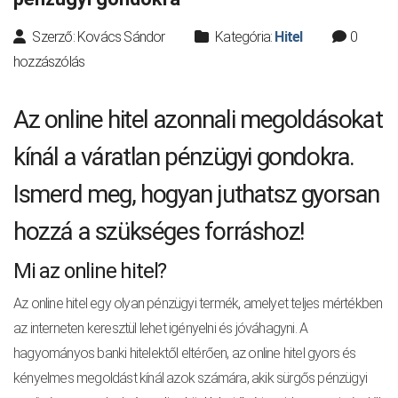
Szerző: Kovács Sándor
Kategória:
Hitel
0
hozzászólás
Az online hitel azonnali megoldásokat
kínál a váratlan pénzügyi gondokra.
Ismerd meg, hogyan juthatsz gyorsan
hozzá a szükséges forráshoz!
Mi az online hitel?
Az online hitel egy olyan pénzügyi termék, amelyet teljes mértékben
az interneten keresztül lehet igényelni és jóváhagyni. A
hagyományos banki hitelektől eltérően, az online hitel gyors és
kényelmes megoldást kínál azok számára, akik sürgős pénzügyi