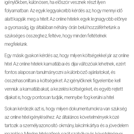
igénylőkben, különösen, ha először vesznek részt ilyen
folyamatban. Az egyik leggyakoribb kérdés az, hogy mennyi idő
alatt kapják meg a hitelt. Az online hitelek egyik legnagyobb előnye
a gyorsaság, így általában néhány órán belül hozzáférhetünk a
szükséges összeghez, feltéve, hogy minden feltételnek
megfelelünk.
Egy másik gyakori kérdés az, hogy milyen költségekkel jár az online
hitel. Az online hitelek kamatlábai és díjai változóak lehetnek, ezért
fontos alaposan tanulmányozni a különböző ajánlatokat, és
összehasonlítani a költségeket. Az igénylőknek figyelembe kell
venniük a kamatlábakat, a kezelési költségeket, és egyéb rejtett
díjakat is, hogy pontosan tudják, mennyibe fog kerülni a hitel.
Sokan kérdezik azt is, hogy milyen dokumentumokra van szükség
az online hitel igényléséhez. Az általános követelmények közé
tartozik a személyazonosító okmány, lakcímkártya és a jövedelem
igazolása. Minden hitelezőnek saját szabályai és követelményei