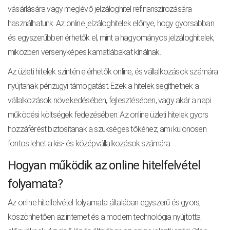
vásárlására vagy meglévő jelzáloghitel refinanszírozására
használhatunk. Az online jelzáloghitelek előnye, hogy gyorsabban
és egyszerűbben érhetők el, mint a hagyományos jelzáloghitelek,
miközben versenyképes kamatlábakat kínálnak.
Az üzleti hitelek szintén elérhetők online, és vállalkozások számára
nyújtanak pénzügyi támogatást. Ezek a hitelek segíthetnek a
vállalkozások növekedésében, fejlesztésében, vagy akár a napi
működési költségek fedezésében. Az online üzleti hitelek gyors
hozzáférést biztosítanak a szükséges tőkéhez, ami különösen
fontos lehet a kis- és középvállalkozások számára.
Hogyan működik az online hitelfelvétel
folyamata?
Az online hitelfelvétel folyamata általában egyszerű és gyors,
köszönhetően az internet és a modern technológia nyújtotta