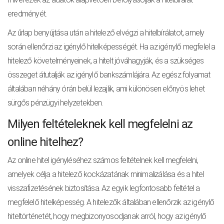
eredményét.
Az űrlap benyújtása után a hitelező elvégzi a hitelbírálatot, amely
során ellenőrzi az igénylő hitelképességét. Ha az igénylő megfelel a
hitelező követelményeinek, a hitelt jóváhagyják, és a szükséges
összeget átutalják az igénylő bankszámlájára. Az egész folyamat
általában néhány órán belül lezajlik, ami különösen előnyös lehet
sürgős pénzügyi helyzetekben.
Milyen feltételeknek kell megfelelni az
online hitelhez?
Az online hitel igényléséhez számos feltételnek kell megfelelni,
amelyek célja a hitelező kockázatának minimalizálása és a hitel
visszafizetésének biztosítása. Az egyik legfontosabb feltétel a
megfelelő hitelképesség. A hitelezők általában ellenőrzik az igénylő
hiteltörténetét, hogy megbizonyosodjanak arról, hogy az igénylő