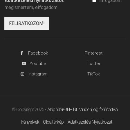
Adatkezelési nyilatkozatot
Elfogadom
megismertem, elfogadom.
FELIRATKOZOM!
Facebook
Pinterest
Youtube
Twitter
Instagram
TikTok
© Copyright 2025 -
Alappillér-BHF Bt.
Minden jog fenntartva.
Irányelvek
Oldaltérkép
Adatkezelési Nyilatkozat