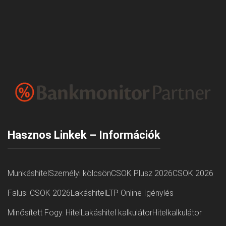
Hasznos Linkek – Információk
Munkáshitel
Személyi kölcsön
CSOK Plusz 2026
CSOK 2026
Falusi CSOK 2026
Lakáshitel
LTP Online Igénylés
Minősített Fogy. Hitel
Lakáshitel kalkulátor
Hitelkalkulátor