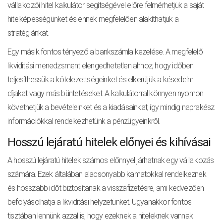
vállalkozói hitel kalkulátor segítségével előre felmérhetjük a saját
hitelképességünket és ennek megfelelően alakíthatjuk a
stratégiánkat.
Egy másik fontos tényező a bankszámla kezelése. A megfelelő
likviditási menedzsment elengedhetetlen ahhoz, hogy időben
teljesíthessük a kötelezettségeinket és elkerüljük a késedelmi
díjakat vagy más büntetéseket. A kalkulátorral könnyen nyomon
követhetjük a bevételeinket és a kiadásainkat, így mindig naprakész
információkkal rendelkezhetünk a pénzügyeinkről.
Hosszú lejáratú hitelek előnyei és kihívásai
A hosszú lejáratú hitelek számos előnnyel járhatnak egy vállalkozás
számára. Ezek általában alacsonyabb kamatokkal rendelkeznek
és hosszabb időt biztosítanak a visszafizetésre, ami kedvezően
befolyásolhatja a likviditási helyzetünket. Ugyanakkor fontos
tisztában lennünk azzal is, hogy ezeknek a hiteleknek vannak