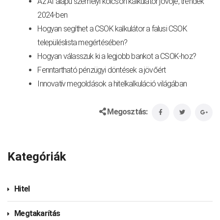
Az AI alapú személyi kölcsön kalkulátor jövője, trendek
2024-ben
Hogyan segíthet a CSOK kalkulátor a falusi CSOK
településlista megértésében?
Hogyan válasszuk ki a legjobb bankot a CSOK-hoz?
Fenntartható pénzügyi döntések a jövőért
Innovatív megoldások a hitelkalkuláció világában
Megosztás:
Kategóriák
Hitel
Megtakarítás