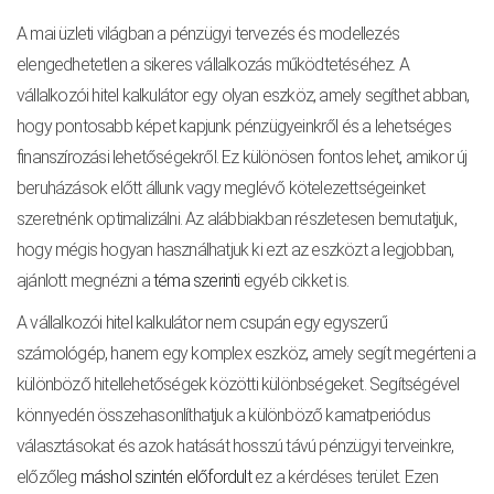
A mai üzleti világban a pénzügyi tervezés és modellezés
elengedhetetlen a sikeres vállalkozás működtetéséhez. A
vállalkozói hitel kalkulátor egy olyan eszköz, amely segíthet abban,
hogy pontosabb képet kapjunk pénzügyeinkről és a lehetséges
finanszírozási lehetőségekről. Ez különösen fontos lehet, amikor új
beruházások előtt állunk vagy meglévő kötelezettségeinket
szeretnénk optimalizálni. Az alábbiakban részletesen bemutatjuk,
hogy mégis hogyan használhatjuk ki ezt az eszközt a legjobban,
ajánlott megnézni a
téma szerinti
egyéb cikket is.
A vállalkozói hitel kalkulátor nem csupán egy egyszerű
számológép, hanem egy komplex eszköz, amely segít megérteni a
különböző hitellehetőségek közötti különbségeket. Segítségével
könnyedén összehasonlíthatjuk a különböző kamatperiódus
választásokat és azok hatását hosszú távú pénzügyi terveinkre,
előzőleg
máshol szintén előfordult
ez a kérdéses terület. Ezen