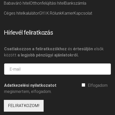
Babaváró hitel
Otthonfelújítási hitel
Bankszámla
Céges hitelkalulátor
GY.I.K.
Rólunk
Karrier
Kapcsolat
Hírlevél feliratkozás
Csatlakozzon a feliratkozókhoz
és
értesüljön
elsők
között
a legjobb pénzügyi ajánlatokról.
Adatkezelési nyilatkozatot
Elfogadom
megismertem, elfogadom.
FELIRATKOZOM!