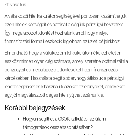
kihívásaik is.
A vállalkozói hitel kalkulátor segítségével pontosan kiszámíthatjuk
ezen hitelek költségeit és hatását a cégünk pénzügyi helyzetére.
Így megalapozott döntést hozhatunk arról, hogy melyik
finanszírozási forma illeszkedik legjobban az üzleti céljainkhoz.
Elmondható, hogy a vállalkozói hitel kalkulátor nélkülözhetetlen
eszköz minden olyan cég számára, amely szeretné optimalizálni a
pénzügyeit és megalapozott döntéseket hozni finanszírozási
kérdésekben. Használata segít abban, hogy átlássuk a pénzügyi
lehetőségeinket és kihasználjuk azokat az előnyöket, amelyeket
egy jól megválasztott céges hitel nyújthat számunkra.
Korábbi bejegyzések:
Hogyan segíthet a CSOK kalkulátor az állami
támogatások összehasonlításában?