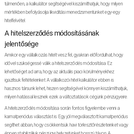
túlmenően, a kalkulátor segítségével kiszámíthatjuk, hogy milyen
mértékben befolyásolja likviditási menedzsmentünket egy-egy
hitelfelvétel.
A hitelszerződés módosításának
jelentősége
Amikor egy vállalkozás hitelt vesz fel, gyakran előfordulhat, hogy
idővel szükségessé válik a hitelszerződés módosítása. Ez
lehetőséget ad arra, hogy az aktuális piaci körülményekhez
igazítsuk feltételeinket. A vállalkozói hitel kalkulátor ebben is
hasznos társunk lehet, hiszen segítségével könnyen kiszámíthatjuk,
milyen hatással lesznek ezek a változtatások cégünk pénzügyeire.
A hitelszerződés módosítása során fontos figyelembe venni a
kamatperiódus választást is. Egy jól megválasztott kamatperiódus
segíthet abban, hogy csökkentsük havi törlesztőrészleteinket vagy
éppen stabilizáljuk pénzügyi helyzetünket hosszú távon. A