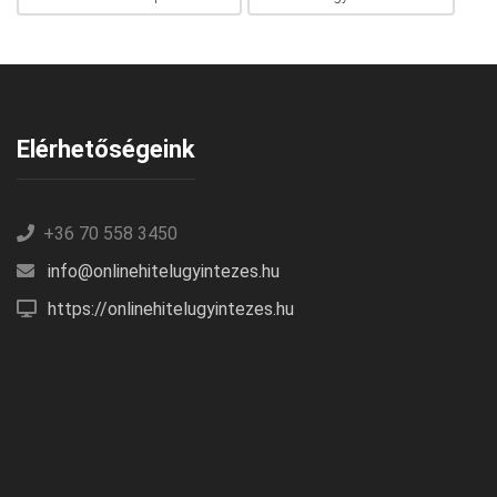
Elérhetőségeink
+36 70 558 3450
info@onlinehitelugyintezes.hu
https://onlinehitelugyintezes.hu