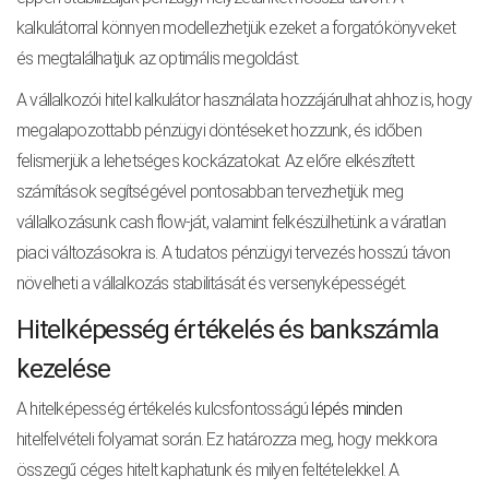
kalkulátorral könnyen modellezhetjük ezeket a forgatókönyveket
és megtalálhatjuk az optimális megoldást.
A vállalkozói hitel kalkulátor használata hozzájárulhat ahhoz is, hogy
megalapozottabb pénzügyi döntéseket hozzunk, és időben
felismerjük a lehetséges kockázatokat. Az előre elkészített
számítások segítségével pontosabban tervezhetjük meg
vállalkozásunk cash flow-ját, valamint felkészülhetünk a váratlan
piaci változásokra is. A tudatos pénzügyi tervezés hosszú távon
növelheti a vállalkozás stabilitását és versenyképességét.
Hitelképesség értékelés és bankszámla
kezelése
A hitelképesség értékelés kulcsfontosságú
lépés minden
hitelfelvételi folyamat során. Ez határozza meg, hogy mekkora
összegű céges hitelt kaphatunk és milyen feltételekkel. A