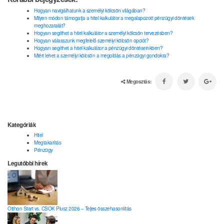
Hogyan navigálhatunk a személyi kölcsön világában?
Milyen módon támogatja a hitel kalkulátor a megalapozott pénzügyi döntések
meghozatalát?
Hogyan segíthet a hitel kalkulátor a személyi kölcsön tervezésben?
Hogyan válasszunk megfelelő személyi kölcsön opciót?
Hogyan segíthet a hitel kalkulátor a pénzügyi döntéseinkben?
Miért lehet a személyi kölcsön a megoldás a pénzügyi gondokra?
Megosztás:
Kategóriák
Hitel
Megtakarítás
Pénzügy
Legutóbbi hírek
Otthon Start vs. CSOK Plusz 2026 – Teljes összehasonlítás