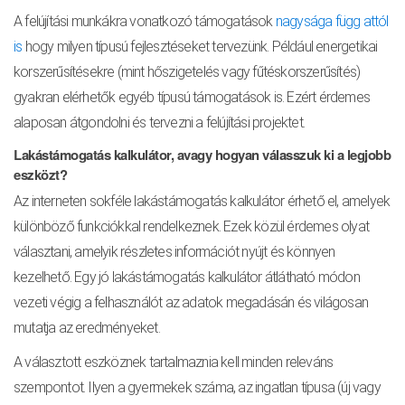
A felújítási munkákra vonatkozó támogatások
nagysága függ attól
is
hogy milyen típusú fejlesztéseket tervezünk. Például energetikai
korszerűsítésekre (mint hőszigetelés vagy fűtéskorszerűsítés)
gyakran elérhetők egyéb típusú támogatások is. Ezért érdemes
alaposan átgondolni és tervezni a felújítási projektet.
Lakástámogatás kalkulátor, avagy hogyan válasszuk ki a legjobb
eszközt?
Az interneten sokféle lakástámogatás kalkulátor érhető el, amelyek
különböző funkciókkal rendelkeznek. Ezek közül érdemes olyat
választani, amelyik részletes információt nyújt és könnyen
kezelhető. Egy jó lakástámogatás kalkulátor átlátható módon
vezeti végig a felhasználót az adatok megadásán és világosan
mutatja az eredményeket.
A választott eszköznek tartalmaznia kell minden releváns
szempontot. Ilyen a gyermekek száma, az ingatlan típusa (új vagy