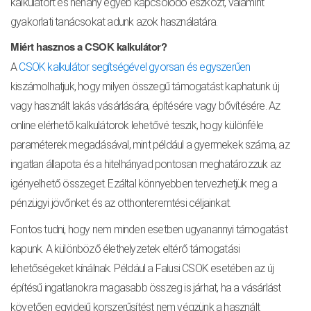
kalkulátort és néhány egyéb kapcsolódó eszközt, valamint
gyakorlati tanácsokat adunk azok használatára.
Miért hasznos a CSOK kalkulátor?
A
CSOK kalkulátor segítségével gyorsan és egyszerűen
kiszámolhatjuk, hogy milyen összegű támogatást kaphatunk új
vagy használt lakás vásárlására, építésére vagy bővítésére. Az
online elérhető kalkulátorok lehetővé teszik, hogy különféle
paraméterek megadásával, mint például a gyermekek száma, az
ingatlan állapota és a hitelhányad pontosan meghatározzuk az
igényelhető összeget. Ezáltal könnyebben tervezhetjük meg a
pénzügyi jövőnket és az otthonteremtési céljainkat.
Fontos tudni, hogy nem minden esetben ugyanannyi támogatást
kapunk. A különböző élethelyzetek eltérő támogatási
lehetőségeket kínálnak. Például a Falusi CSOK esetében az új
építésű ingatlanokra magasabb összeg is járhat, ha a vásárlást
követően egyidejű korszerűsítést nem végzünk a használt