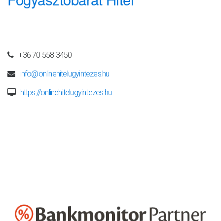
Elérhetőségeink
+36 70 558 3450
info@onlinehitelugyintezes.hu
https://onlinehitelugyintezes.hu