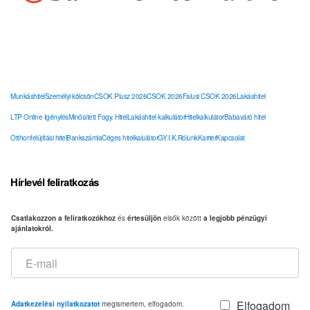
Hasznos Linkek – Információk
Munkáshitel
Személyi kölcsön
CSOK Plusz 2026
CSOK 2026
Falusi CSOK 2026
Lakáshitel
LTP Online Igénylés
Minősített Fogy. Hitel
Lakáshitel kalkulátor
Hitelkalkulátor
Babaváró hitel
Otthonfelújítási hitel
Bankszámla
Céges hitelkalulátor
GY.I.K.
Rólunk
Karrier
Kapcsolat
Hírlevél feliratkozás
Csatlakozzon a feliratkozókhoz
és
értesüljön
elsők között
a legjobb pénzügyi
ajánlatokról.
Elfogadom
Adatkezelési nyilatkozatot
megismertem, elfogadom.