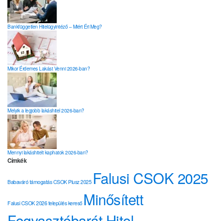
Bankfüggetlen Hitelügyintéző – Miért Éri Meg?
Mikor Érdemes Lakást Venni 2026-ban?
Melyik a legjobb lakáshitel 2026-ban?
Mennyi lakáshitelt kaphatok 2026-ban?
Címkék
Falusi CSOK 2025
Babaváró támogatás
CSOK Plusz 2025
Minősített
Falusi CSOK 2026 település kereső
Fogyasztóbarát Hitel