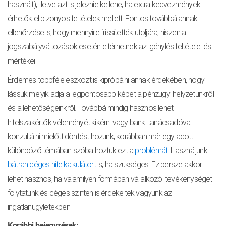
használt), illetve azt is jeleznie kellene, ha extra kedvezmények
érhetők el bizonyos feltételek mellett. Fontos továbbá annak
ellenőrzése is, hogy mennyire frissítették utoljára, hiszen a
jogszabályváltozások esetén eltérhetnek az igénylés feltételei és
mértékei.
Érdemes többféle eszközt is kipróbálni annak érdekében, hogy
lássuk melyik adja a legpontosabb képet a pénzügyi helyzetünkről
és a lehetőségeinkről. Továbbá mindig hasznos lehet
hitelszakértők véleményét kikérni vagy banki tanácsadóval
konzultálni mielőtt döntést hozunk, korábban már egy adott
különböző témában szóba hoztuk ezt a
problémát
. Használjunk
bátran céges hitelkalkulátort
is, ha szükséges. Ez persze akkor
lehet hasznos, ha valamilyen formában vállalkozói tevékenységet
folytatunk és céges szinten is érdekeltek vagyunk az
ingatlanügyletekben.
Korábbi bejegyzések: