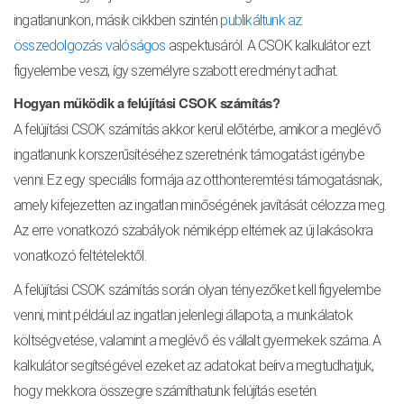
ingatlanunkon, másik cikkben szintén
publikáltunk az
összedolgozás valóságos
aspektusáról. A CSOK kalkulátor ezt
figyelembe veszi, így személyre szabott eredményt adhat.
Hogyan működik a felújítási CSOK számítás?
A felújítási CSOK számítás akkor kerül előtérbe, amikor a meglévő
ingatlanunk korszerűsítéséhez szeretnénk támogatást igénybe
venni. Ez egy speciális formája az otthonteremtési támogatásnak,
amely kifejezetten az ingatlan minőségének javítását célozza meg.
Az erre vonatkozó szabályok némiképp eltérnek az új lakásokra
vonatkozó feltételektől.
A felújítási CSOK számítás során olyan tényezőket kell figyelembe
venni, mint például az ingatlan jelenlegi állapota, a munkálatok
költségvetése, valamint a meglévő és vállalt gyermekek száma. A
kalkulátor segítségével ezeket az adatokat beírva megtudhatjuk,
hogy mekkora összegre számíthatunk felújítás esetén.