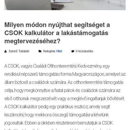
Milyen módon nyújthat segítséget a
CSOK kalkulátor a lakástámogatás
megtervezéséhez?
Szerző: Tudástár
Kategória:
Hitel
0 hozzászólás
A CSOK, vagyis Családi Otthonteremtési Kedvezmény, egy
rendkívül népszerű támogatási forma Magyarországon, amelyet az
állam biztosít a családok számára. Az otthonteremtési támogatás
célja, hogy megkönnyítse a fiatal párok és családok számára az
első otthonuk megszerzését vagy a meglévő ingatlanjuk bővítését.
A CSOK kalkulátor pedig egy praktikus eszköz, amely segít
kiszámolni, hogy mekkora összegű támogatásra lehetünk
jogosultak. Ebben a cikkben részletesen bemutatjuk a CSOK